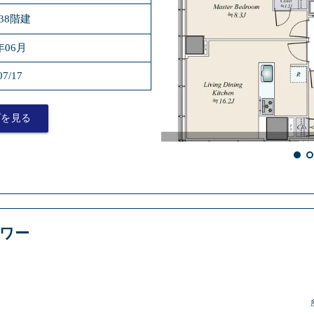
38階建
年06月
07/17
プを見る
タワー