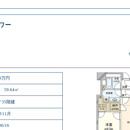
ワー
80万円
 59.64㎡
／35階建
年11月
06/16