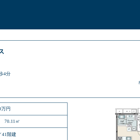
ス
歩4分
00万円
 70.11㎡
／41階建