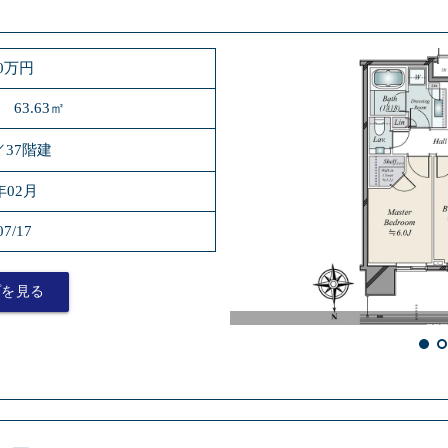
80万円
 63.63㎡
／37階建
年02月
07/17
プを見る