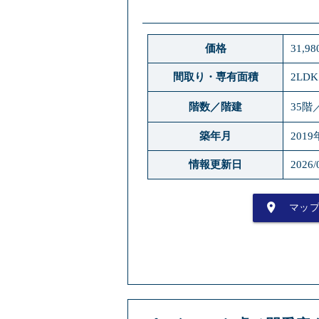
価格
31,9
間取り・専有面積
2LDK
階数／階建
35階
築年月
2019
情報更新日
2026/
place
マッ