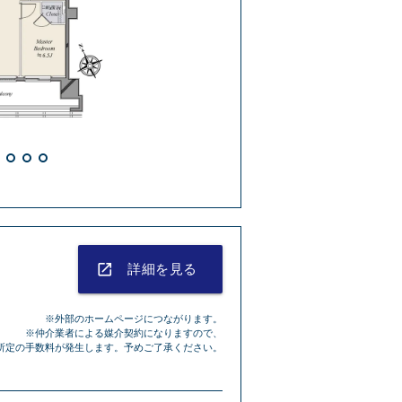
外観
launch
詳細を見る
※外部のホームページにつながります。
※仲介業者による媒介契約になりますので、
所定の手数料が発生します。予めご了承ください。