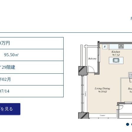
80万円
 95.50㎡
／29階建
年02月
07/14
プを見る