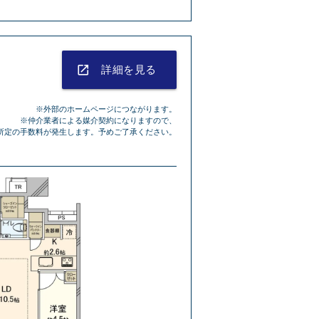
launch
詳細を見る
※外部のホームページにつながります。
※仲介業者による媒介契約になりますので、
所定の手数料が発生します。予めご了承ください。