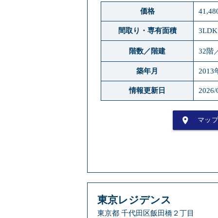
価格
41,4
間取り・専有面積
3LDK
階数／階建
32階
築年月
2013
情報更新日
2026/
place
マッ
東京レジデンス
東京都 千代田区飯田橋２丁目