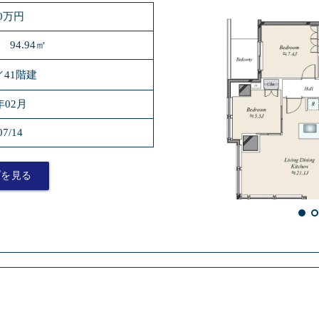
80万円
 94.94㎡
／41階建
年02月
07/14
プを見る