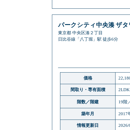
パークシティ中央湊 ザタ
東京都 中央区湊２丁目
日比谷線「八丁堀」駅 徒歩6分
価格
22,1
間取り・専有面積
2LDK
階数／階建
19階
築年月
2017
情報更新日
2026/