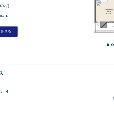
年02月
06/16
プを見る
ス
歩4分