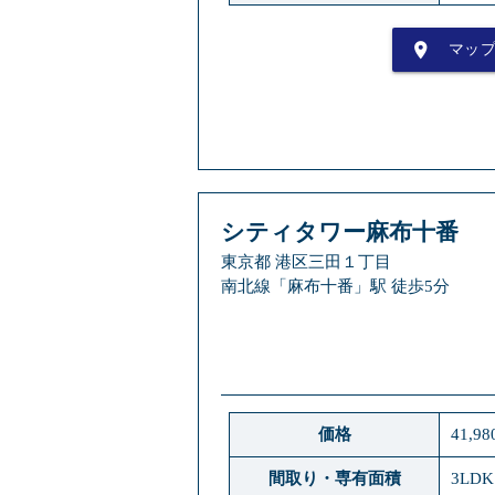
place
マッ
シティタワー麻布十番
東京都 港区三田１丁目
南北線「麻布十番」駅 徒歩5分
価格
41,9
間取り・専有面積
3LDK