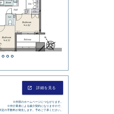
外観
launch
詳細を見る
※外部のホームページにつながります。
※仲介業者による媒介契約になりますので、
所定の手数料が発生します。予めご了承ください。