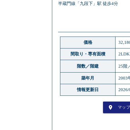
半蔵門線「九段下」駅 徒歩4分
価格
32,1
間取り・専有面積
2LDK
階数／階建
25階
築年月
2003
情報更新日
2026/
place
マッ