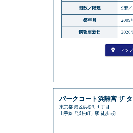
階数／階建
9階／
築年月
2009
情報更新日
2026/
place
マッ
パークコート浜離宮 ザ 
東京都 港区浜松町１丁目
山手線「浜松町」駅 徒歩5分