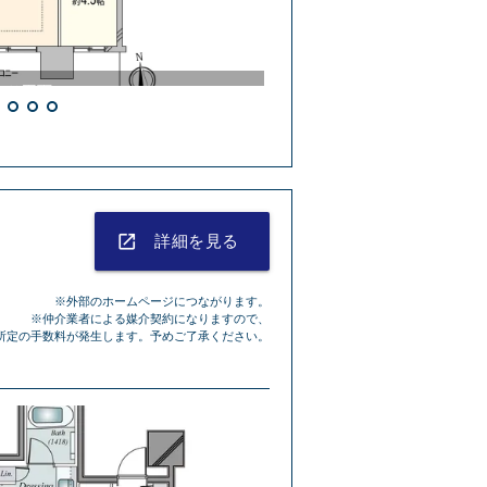
外観
launch
詳細を見る
※外部のホームページにつながります。
※仲介業者による媒介契約になりますので、
所定の手数料が発生します。予めご了承ください。